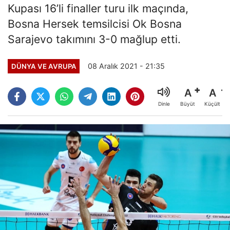
Kupası 16’li finaller turu ilk maçında,
Bosna Hersek temsilcisi Ok Bosna
Sarajevo takımını 3-0 mağlup etti.
08 Aralık 2021 - 21:35
DÜNYA VE AVRUPA
A
A
Büyüt
Küçült
Dinle