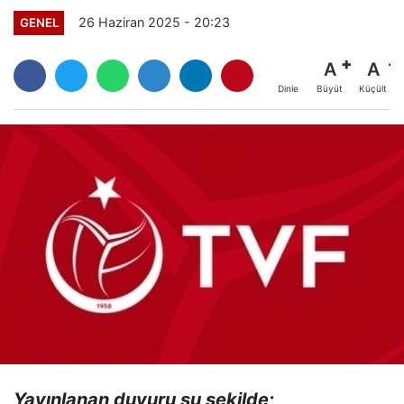
26 Haziran 2025 - 20:23
GENEL
A
A
Büyüt
Küçült
Dinle
Yayınlanan duyuru şu şekilde;