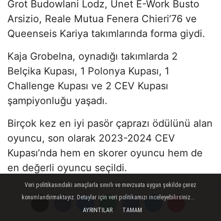
Grot Budowlani Lodz, Unet E-Work Busto
Arsizio, Reale Mutua Fenera Chieri’76 ve
Queenseis Kariya takımlarında forma giydi.
Kaja Grobelna, oynadığı takımlarda 2
Belçika Kupası, 1 Polonya Kupası, 1
Challenge Kupası ve 2 CEV Kupası
şampiyonluğu yaşadı.
Birçok kez en iyi pasör çaprazı ödülünü alan
oyuncu, son olarak 2023-2024 CEV
Kupası’nda hem en skorer oyuncu hem de
en değerli oyuncu seçildi.
Veri politikasındaki amaçlarla sınırlı ve mevzuata uygun şekilde çerez
Kaja Grobelna’ya hoş geldin der, başarılarla
konumlandırmaktayız. Detaylar için veri politikamızı inceleyebilirsiniz...
dolu bir sezon geçirmesini dileriz.
AYRINTILAR
TAMAM