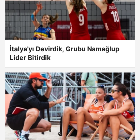
İtalya'yı Devirdik, Grubu Namağlup
Lider Bitirdik