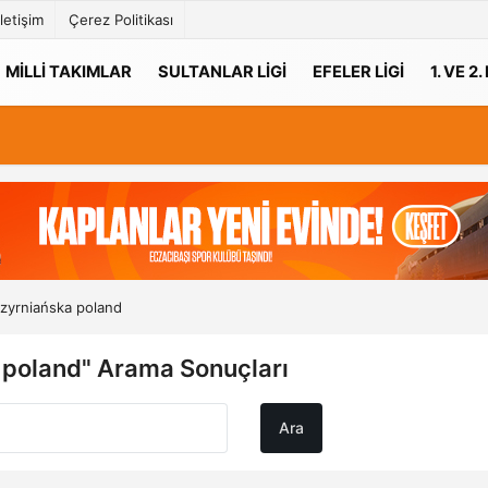
İletişim
Çerez Politikası
MILLI TAKIMLAR
SULTANLAR LIGI
EFELER LIGI
1. VE 2.
zyrniańska poland
 poland" Arama Sonuçları