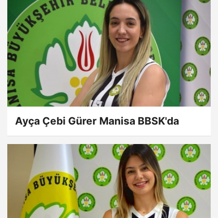
Ayça Çebi Gürer Manisa BBSK'da