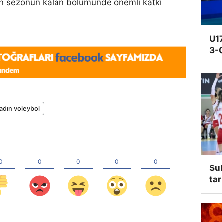
un sezonun kalan bölümünde önemli katkı
U17
3-
adın voleybol
Sul
tar