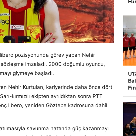
Ebr
 libero pozisyonunda görev yapan Nehir
r sözleşme imzaladı. 2000 doğumlu oyuncu,
ormayı giymeye başladı.
U17
Ba
yen Nehir Kurtulan, kariyerinde daha önce dört
Fi
arı-kırmızılı ekipten ayrıldıktan sonra PTT
nç libero, yeniden Göztepe kadrosuna dahil
 katılmasıyla savunma hattında güç kazanmayı