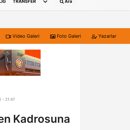
 LIG
TRANSFER
Ara
Video Galeri
Foto Galeri
Yazarlar
5 - 21:47
den Kadrosuna