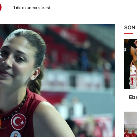
1 dk
okunma süresi
SON
Ebr