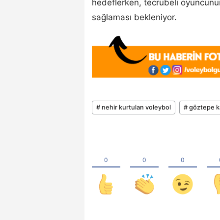
hedeflerken, tecrübeli oyuncun
sağlaması bekleniyor.
# nehir kurtulan voleybol
# göztepe k