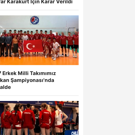
ar Karakurt İçin Karar Verildi
 Erkek Milli Takımımız
lkan Şampiyonası'nda
nalde