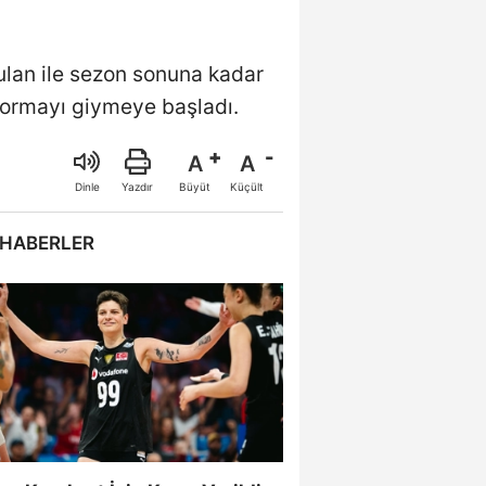
ulan ile sezon sonuna kadar
formayı giymeye başladı.
A
A
Büyüt
Küçült
Dinle
Yazdır
 HABERLER