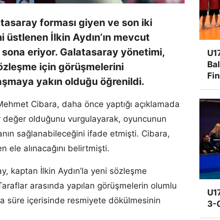
tasaray forması giyen ve son iki
i üstlenen İlkin Aydın’ın mevcut
sona eriyor. Galatasaray yönetimi,
U17
Ba
özleşme için görüşmelerini
Fi
laşmaya yakın olduğu öğrenildi.
Mehmet Cibara, daha önce yaptığı açıklamada
 bir değer olduğunu vurgulayarak, oyuncunun
ın sağlanabileceğini ifade etmişti. Cibara,
 ele alınacağını belirtmişti.
ay, kaptan İlkin Aydın’la yeni sözleşme
raflar arasında yapılan görüşmelerin olumlu
U17
ısa süre içerisinde resmiyete dökülmesinin
3-