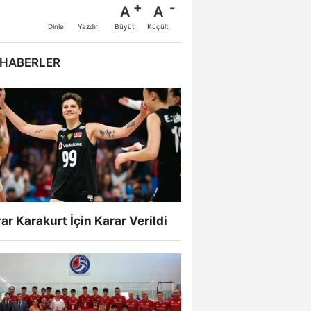
A
A
Büyüt
Küçült
Dinle
Yazdır
 HABERLER
ar Karakurt İçin Karar Verildi