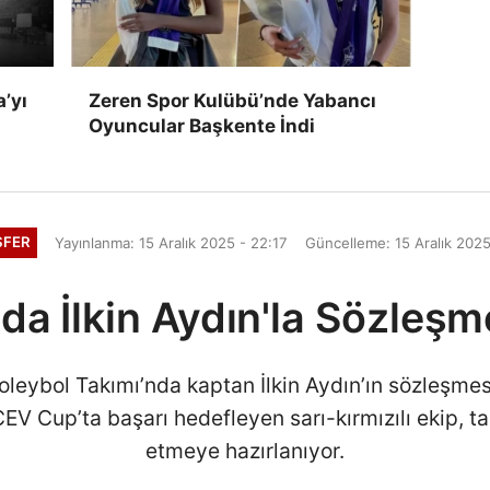
’yı
Zeren Spor Kulübü’nde Yabancı
Oyuncular Başkente İndi
SFER
Yayınlanma: 15 Aralık 2025 - 22:17
Güncelleme: 15 Aralık 2025
da İlkin Aydın'la Sözleşm
leybol Takımı’nda kaptan İlkin Aydın’ın sözleşmesiy
 CEV Cup’ta başarı hedefleyen sarı-kırmızılı ekip, 
etmeye hazırlanıyor.