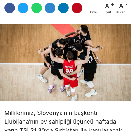
A
A
Büyüt
Küçült
Dinle
Millilerimiz, Slovenya’nın başkenti
Ljubljana’nın ev sahipliği üçüncü haftada
yarın TSİ 21.30’da Sırbistan ile karşılaşacak.