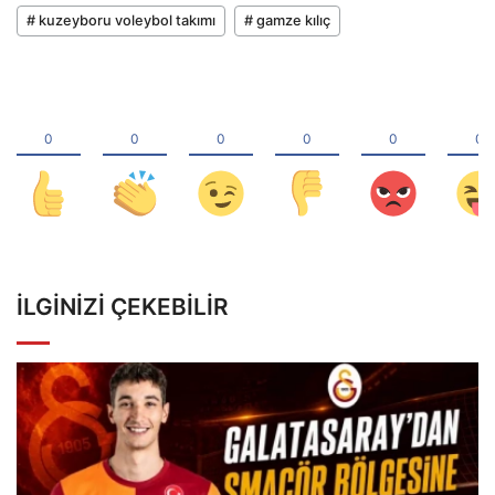
# kuzeyboru voleybol takımı
# gamze kılıç
İLGINIZI ÇEKEBILIR