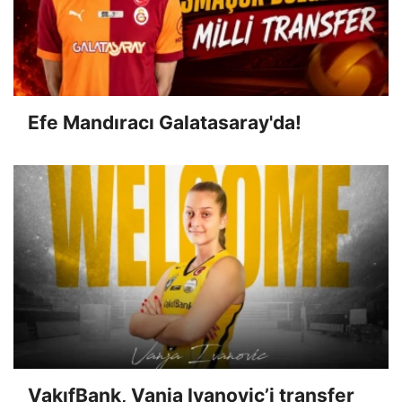
Efe Mandıracı Galatasaray'da!
VakıfBank, Vanja Ivanovic’i transfer