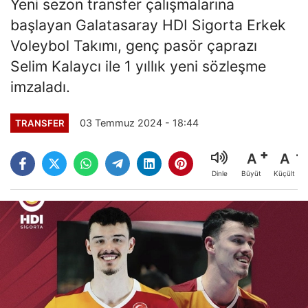
Yeni sezon transfer çalışmalarına
başlayan Galatasaray HDI Sigorta Erkek
Voleybol Takımı, genç pasör çaprazı
Selim Kalaycı ile 1 yıllık yeni sözleşme
imzaladı.
03 Temmuz 2024 - 18:44
TRANSFER
A
A
Büyüt
Küçült
Dinle