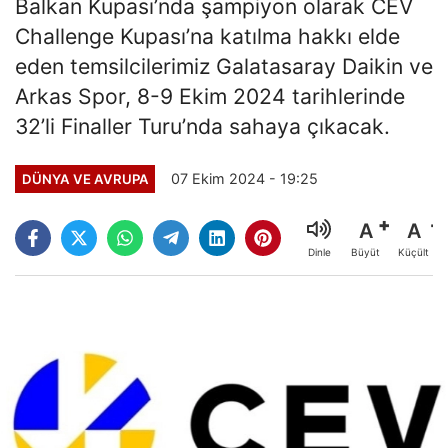
Balkan Kupası’nda şampiyon olarak CEV
Challenge Kupası’na katılma hakkı elde
eden temsilcilerimiz Galatasaray Daikin ve
Arkas Spor, 8-9 Ekim 2024 tarihlerinde
32’li Finaller Turu’nda sahaya çıkacak.
07 Ekim 2024 - 19:25
DÜNYA VE AVRUPA
A
A
Büyüt
Küçült
Dinle