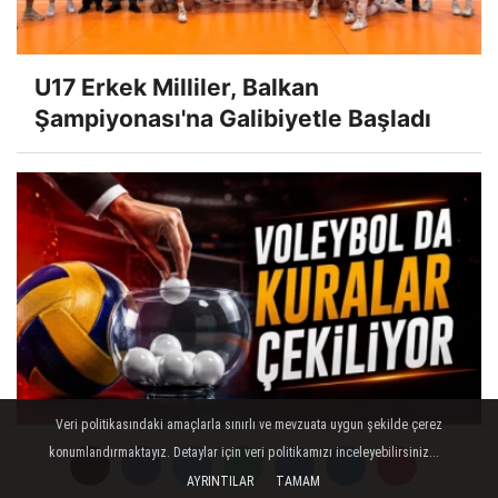
U17 Erkek Milliler, Balkan
Şampiyonası'na Galibiyetle Başladı
Veri politikasındaki amaçlarla sınırlı ve mevzuata uygun şekilde çerez
Voleybolda Kuralar Çekiliyor
konumlandırmaktayız. Detaylar için veri politikamızı inceleyebilirsiniz...
AYRINTILAR
TAMAM