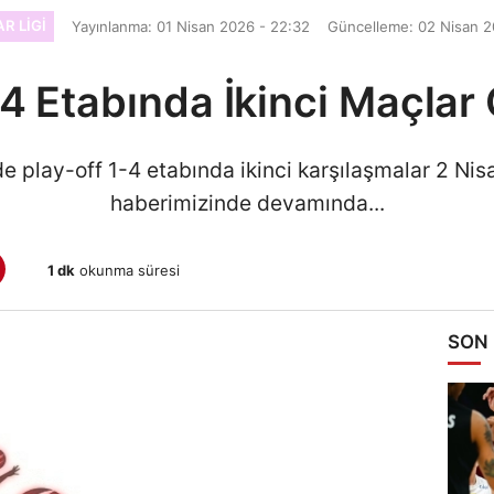
R LIGI
Yayınlanma: 01 Nisan 2026 - 22:32
Güncelleme: 02 Nisan 2
-4 Etabında İkinci Maçla
de play-off 1-4 etabında ikinci karşılaşmalar 2 N
haberimizinde devamında...
1 dk
okunma süresi
SON