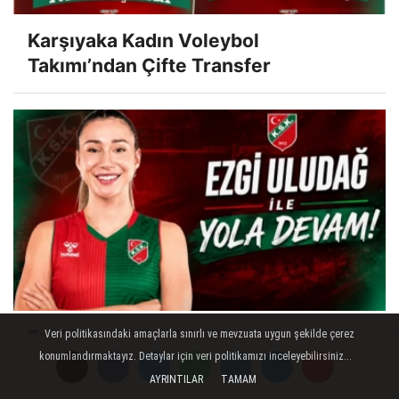
Karşıyaka Kadın Voleybol
Takımı’ndan Çifte Transfer
Ezgi Uludağ ile Yola Devam!
Veri politikasındaki amaçlarla sınırlı ve mevzuata uygun şekilde çerez
konumlandırmaktayız. Detaylar için veri politikamızı inceleyebilirsiniz...
AYRINTILAR
TAMAM