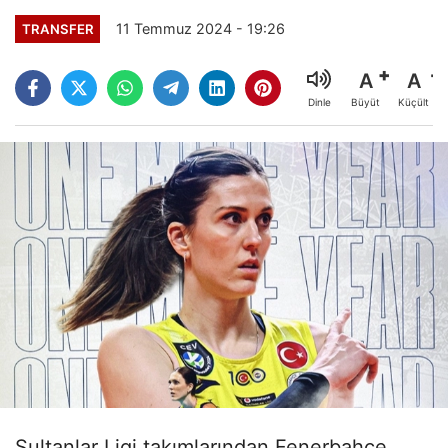
11 Temmuz 2024 - 19:26
TRANSFER
A
A
Büyüt
Küçült
Dinle
Sultanlar Ligi takımlarından Fenerbahçe