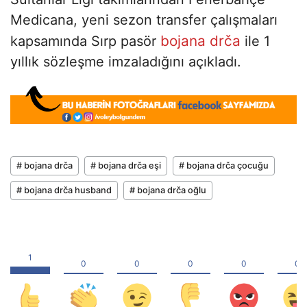
Medicana, yeni sezon transfer çalışmaları
bojana drča
kapsamında Sırp pasör
ile 1
yıllık sözleşme imzaladığını açıkladı.
# bojana drča
# bojana drča eşi
# bojana drča çocuğu
# bojana drča husband
# bojana drča oğlu