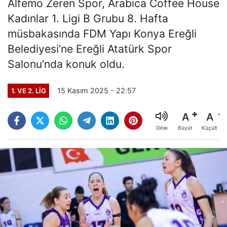
Alfemo Zeren Spor, Arabica Coffee House
Kadınlar 1. Ligi B Grubu 8. Hafta
müsbakasında FDM Yapı Konya Ereğli
Belediyesi’ne Ereğli Atatürk Spor
Salonu’nda konuk oldu.
15 Kasım 2025 - 22:57
1. VE 2. LIG
A
A
Büyüt
Küçült
Dinle