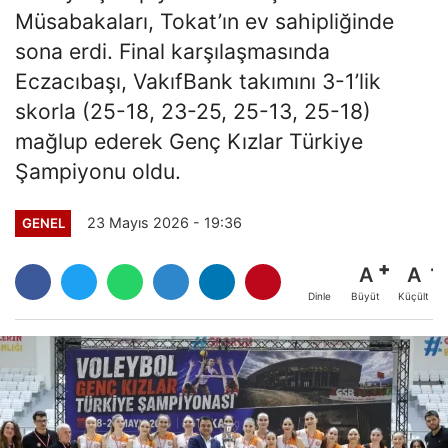
Müsabakaları, Tokat’ın ev sahipliğinde
sona erdi. Final karşılaşmasında
Eczacıbaşı, VakıfBank takımını 3-1’lik
skorla (25-18, 23-25, 25-13, 25-18)
mağlup ederek Genç Kızlar Türkiye
Şampiyonu oldu.
23 Mayıs 2026 - 19:36
GENEL
A
A
Büyüt
Küçült
Dinle