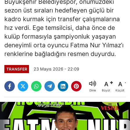
Büyükşehir Belediyespor, önümüzdeki
sezon üst sıraları hedefleyen güçlü bir
kadro kurmak için transfer çalışmalarına
hız verdi. Ege temsilcisi, daha önce de
kulüp formasıyla şampiyonluk yaşayan
deneyimli orta oyuncu Fatma Nur Yılmaz’ı
renklerine bağladığını resmen duyurdu.
23 Mayıs 2026 - 22:09
TRANSFER
A
A
Büyüt
Küçült
Dinle