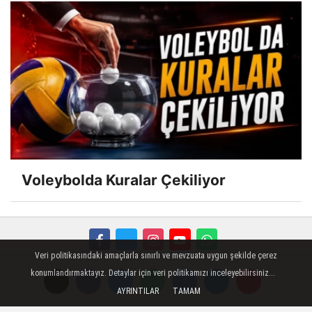
Voleybolda Kuralar Çekiliyor
Veri politikasındaki amaçlarla sınırlı ve mevzuata uygun şekilde çerez
FORUM
Haber Gönder
Künye
İletişim
konumlandırmaktayız. Detaylar için veri politikamızı inceleyebilirsiniz...
AYRINTILAR
TAMAM
Çerez Politikası
Reklam
Gizlilik İlkeleri