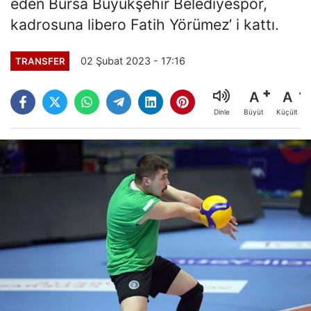
eden Bursa Büyükşehir Belediyespor,
kadrosuna libero Fatih Yörümez’ i kattı.
02 Şubat 2023 - 17:16
TRANSFER
A
A
Büyüt
Küçült
Dinle