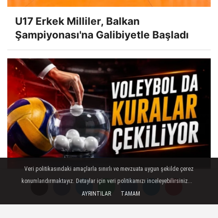
U17 Erkek Milliler, Balkan
Şampiyonası'na Galibiyetle Başladı
Veri politikasındaki amaçlarla sınırlı ve mevzuata uygun şekilde çerez
Voleybolda Kuralar Çekiliyor
konumlandırmaktayız. Detaylar için veri politikamızı inceleyebilirsiniz...
AYRINTILAR
TAMAM