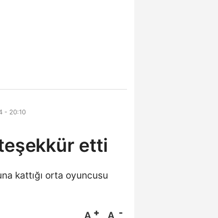
 - 20:10
teşekkür etti
na kattığı orta oyuncusu
A
A