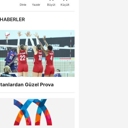
Büyüt
Küçült
Dinle
Yazdır
 HABERLER
ltanlardan Güzel Prova