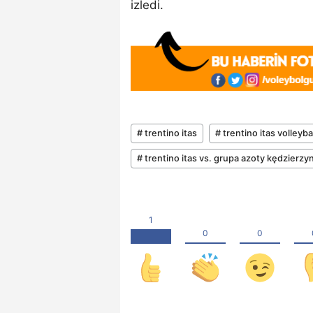
izledi.
# trentino itas
# trentino itas volleyba
# trentino itas vs. grupa azoty kędzierzy