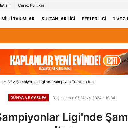
İletişim
Çerez Politikası
MILLI TAKIMLAR
SULTANLAR LIGI
EFELER LIGI
1. VE 2.
kler CEV Şampiyonlar Ligi'nde Şampiyon Trentino Itas
DÜNYA VE AVRUPA
Yayınlanma: 05 Mayıs 2024 - 19:34
Şampiyonlar Ligi'nde Şam