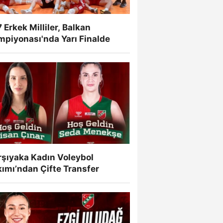
 Erkek Milliler, Balkan
mpiyonası'nda Yarı Finalde
rşıyaka Kadın Voleybol
ımı’ndan Çifte Transfer