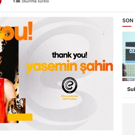
1 dk
okunma süresi
SON
Su