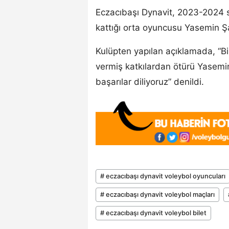
Eczacıbaşı Dynavit, 2023-2024 
kattığı orta oyuncusu Yasemin Şa
Kulüpten yapılan açıklamada, “Birl
vermiş katkılardan ötürü Yasemin
başarılar diliyoruz” denildi.
# eczacıbaşı dynavit voleybol oyuncuları
# eczacıbaşı dynavit voleybol maçları
# eczacıbaşı dynavit voleybol bilet