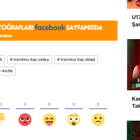
U17
Şa
ll
# trentino itas volley
# trentino itas skład
n-koźle
Ka
Tak