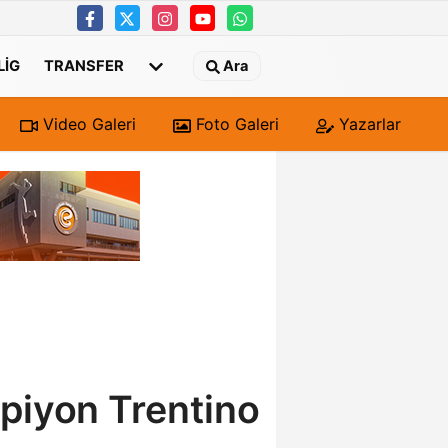
 LIG
TRANSFER
Ara
Video Galeri
Foto Galeri
Yazarlar
piyon Trentino