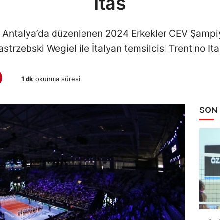
Itas
e Antalya’da düzenlenen 2024 Erkekler CEV Şampiy
strzebski Wegiel ile İtalyan temsilcisi Trentino Ita
1 dk
okunma süresi
SON