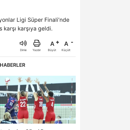
onlar Ligi Süper Finali’nde
s karşı karşıya geldi.
A
A
Büyüt
Küçült
Dinle
Yazdır
 HABERLER