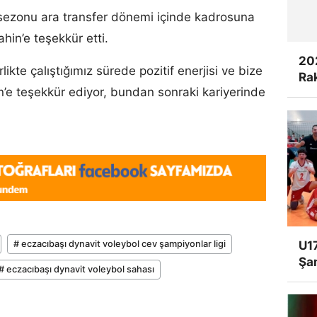
sezonu ara transfer dönemi içinde kadrosuna
hin’e teşekkür etti.
20
ikte çalıştığımız sürede pozitif enerjisi ve bize
Rak
’e teşekkür ediyor, bundan sonraki kariyerinde
# eczacıbaşı dynavit voleybol cev şampiyonlar ligi
U17
Şa
# eczacıbaşı dynavit voleybol sahası