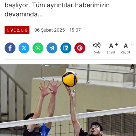
başlıyor. Tüm ayrıntılar haberimizin
devamında...
06 Şubat 2025 - 15:07
1. VE 2. LIG
A
A
Büyüt
Küçült
Dinle