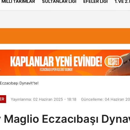
MILLI TAKIMLAR
SULTANLAR LIGI
EFELER LIGI
1. VE 2.
İletişim
Çerez Politikası
Eczacıbaşı Dynavit'te!
ER
Yayınlanma: 02 Haziran 2025 - 18:18
Güncelleme: 04 Haziran 20
 Maglio Eczacıbaşı Dynav