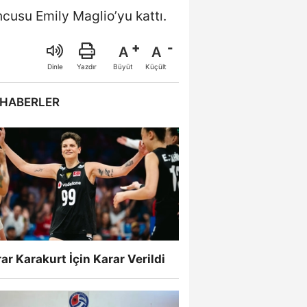
cusu Emily Maglio’yu kattı.
A
A
Büyüt
Küçült
Dinle
Yazdır
 HABERLER
ar Karakurt İçin Karar Verildi