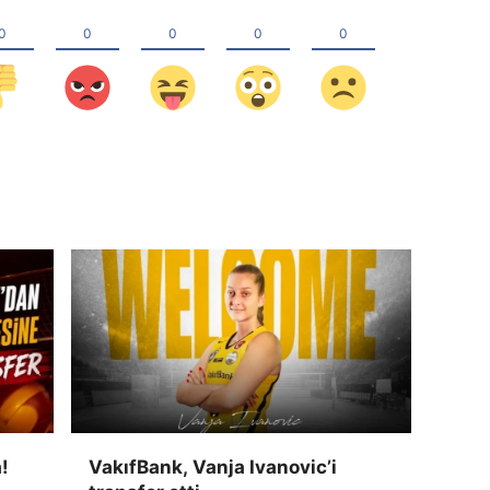
!
VakıfBank, Vanja Ivanovic’i