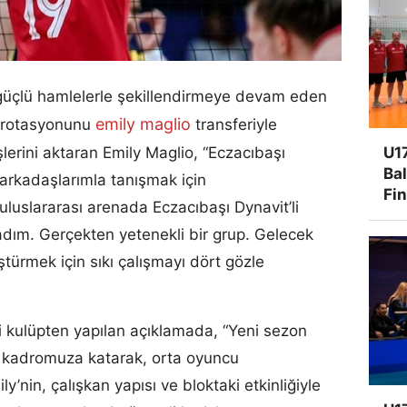
güçlü hamlelerle şekillendirmeye devam eden
emily maglio
 rotasyonunu
transferiyle
U17
üşlerini aktaran Emily Maglio, “Eczacıbaşı
Ba
 arkadaşlarımla tanışmak için
Fi
uluslararası arenada Eczacıbaşı Dynavit’li
adım. Gerçekten yetenekli bir grup. Gelecek
ürmek için sıkı çalışmayı dört gözle
ili kulüpten yapılan açıklamada, “Yeni sezon
 kadromuza katarak, orta oyuncu
’nin, çalışkan yapısı ve bloktaki etkinliğiyle