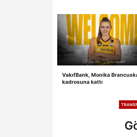
VakıfBank, Monika Brancuska
kadrosuna kattı
TRANS
Gö