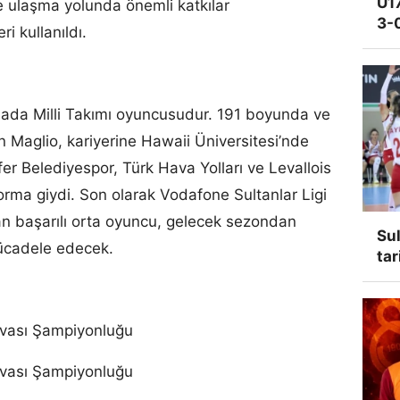
U17
 ulaşma yolunda önemli katkılar
3-
ri kullanıldı.
ada Milli Takımı oyuncusudur. 191 boyunda ve
 Maglio, kariyerine Hawaii Üniversitesi’nde
er Belediyespor, Türk Hava Yolları ve Levallois
orma giydi. Son olarak Vodafone Sultanlar Ligi
an başarılı orta oyuncu, gelecek sezondan
Sul
mücadele edecek.
tar
vası Şampiyonluğu
vası Şampiyonluğu