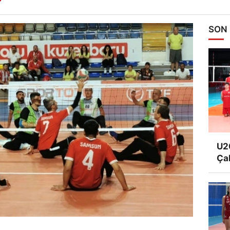
SON
U20
Ça