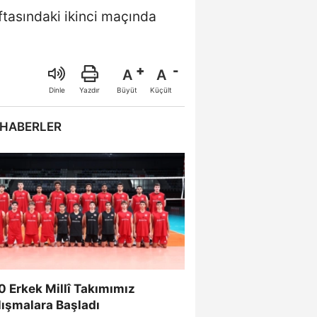
aftasındaki ikinci maçında
A
A
Büyüt
Küçült
Dinle
Yazdır
 HABERLER
 Erkek Millî Takımımız
lışmalara Başladı