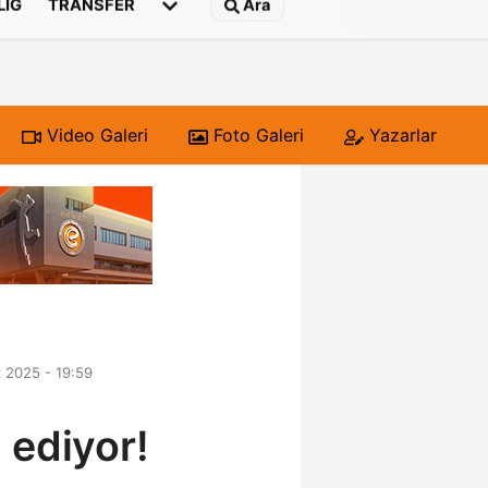
 LIG
TRANSFER
Ara
Video Galeri
Foto Galeri
Yazarlar
 2025 - 19:59
 ediyor!