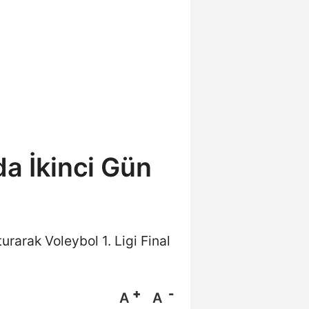
da İkinci Gün
rarak Voleybol 1. Ligi Final
A
A