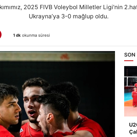
kımımız, 2025 FIVB Voleybol Milletler Ligi'nin 2.h
Ukrayna’ya 3-0 mağlup oldu.
1 dk
okunma süresi
SON
U20
Ça