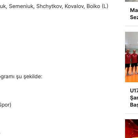
k, Semeniuk, Shchytkov, Kovalov, Boiko (L)
Man
Se
ogramı şu şekilde:
U17
Şa
Spor)
Ba
)