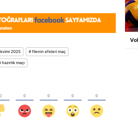
Vol
takvimi 2025
# filenin efeleri maç
i hazırlık maçı