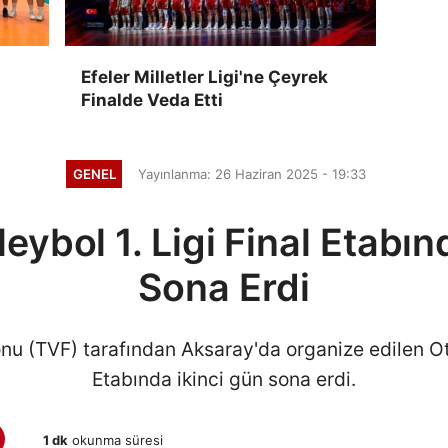
Efeler Milletler Ligi'ne Çeyrek
Finalde Veda Etti
GENEL
Yayınlanma: 26 Haziran 2025 - 19:33
eybol 1. Ligi Final Etabın
Sona Erdi
u (TVF) tarafından Aksaray'da organize edilen Otu
Etabında ikinci gün sona erdi.
1 dk
okunma süresi