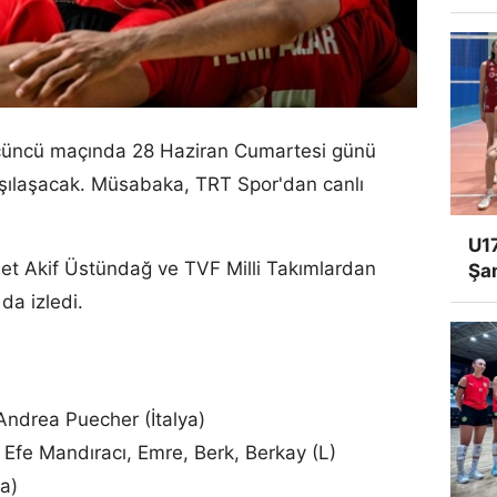
i üçüncü maçında 28 Haziran Cumartesi günü
arşılaşacak. Müsabaka, TRT Spor'dan canlı
U17
t Akif Üstündağ ve TVF Milli Takımlardan
Şa
a izledi.
ndrea Puecher (İtalya)
 Efe Mandıracı, Emre, Berk, Berkay (L)
a)