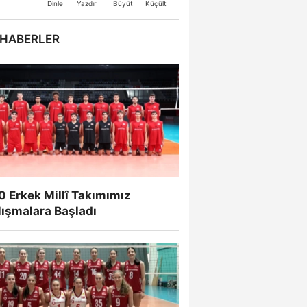
Büyüt
Küçült
Dinle
Yazdır
 HABERLER
 Erkek Millî Takımımız
lışmalara Başladı