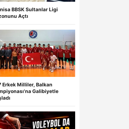
isa BBSK Sultanlar Ligi
zonunu Açtı
 Erkek Milliler, Balkan
mpiyonası'na Galibiyetle
şladı