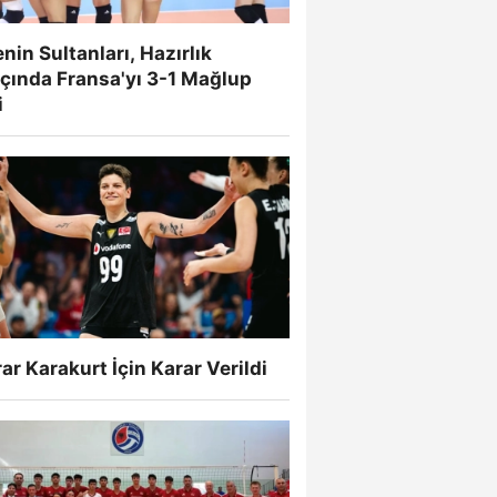
enin Sultanları, Hazırlık
çında Fransa'yı 3-1 Mağlup
i
ar Karakurt İçin Karar Verildi