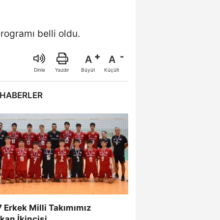
rogramı belli oldu.
A
A
Büyüt
Küçült
Dinle
Yazdır
 HABERLER
 Erkek Milli Takımımız
kan İkincisi