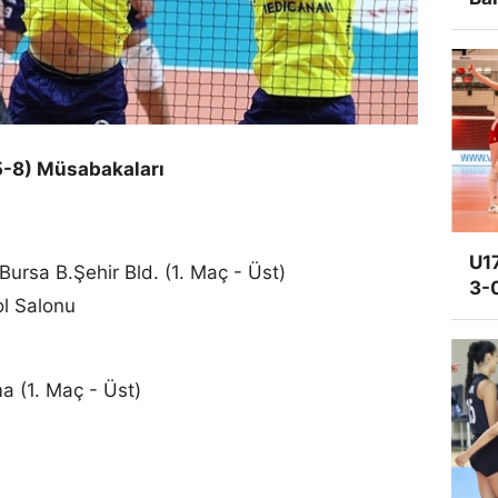
(5-8) Müsabakaları
U17
rsa B.Şehir Bld. (1. Maç - Üst)
3-
ol Salonu
a (1. Maç - Üst)