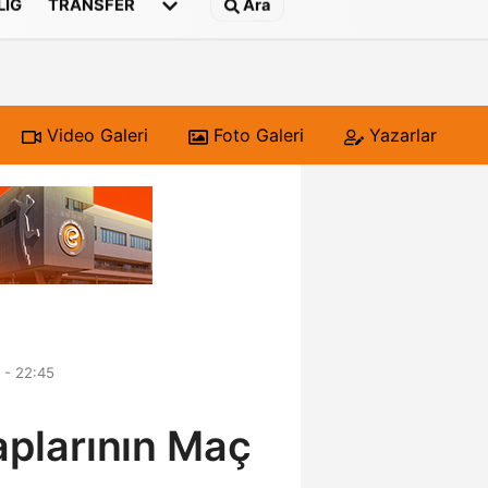
 LIG
TRANSFER
Ara
Video Galeri
Foto Galeri
Yazarlar
 - 22:45
taplarının Maç