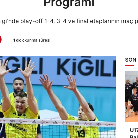
Programı
gi'nde play-off 1-4, 3-4 ve final etaplarının maç p
1 dk
okunma süresi
SON
U17
Bal