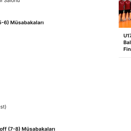
ol Salonu
(5-6) Müsabakaları
U17
Ba
Fi
st)
-off (7-8) Müsabakaları