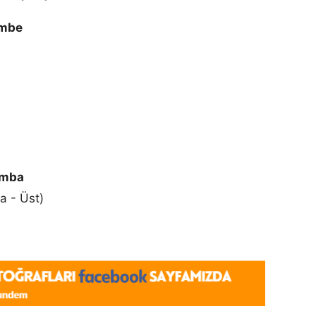
embe
amba
a - Üst)