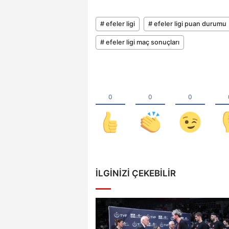
# efeler ligi
# efeler ligi puan durumu
# efeler ligi maç sonuçları
İLGINIZI ÇEKEBILIR