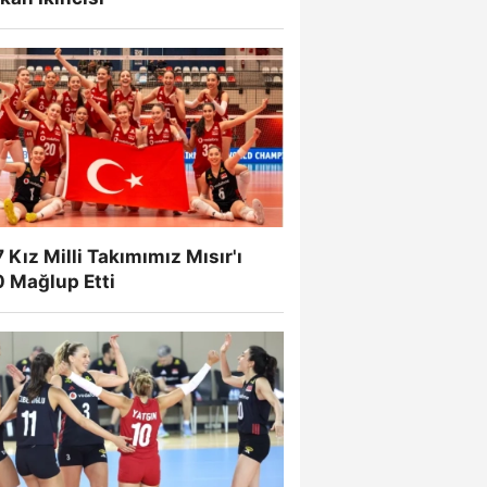
 Kız Milli Takımımız Mısır'ı
0 Mağlup Etti