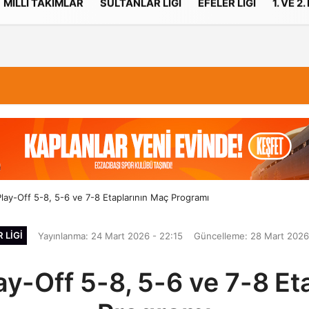
MILLI TAKIMLAR
SULTANLAR LIGI
EFELER LIGI
1. VE 2.
İletişim
Çerez Politikası
 Play-Off 5-8, 5-6 ve 7-8 Etaplarının Maç Programı
 LIGI
Yayınlanma: 24 Mart 2026 - 22:15
Güncelleme: 28 Mart 2026
lay-Off 5-8, 5-6 ve 7-8 E