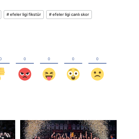
# efeler ligi fikstür
# efeler ligi canlı skor