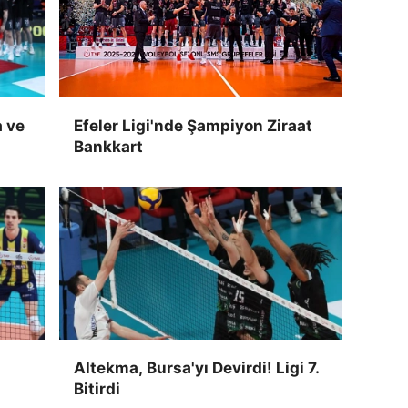
a ve
Efeler Ligi'nde Şampiyon Ziraat
Bankkart
Altekma, Bursa'yı Devirdi! Ligi 7.
Bitirdi