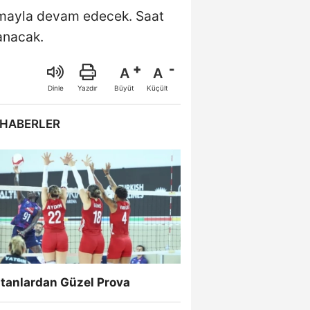
laşmayla devam edecek. Saat
anacak.
A
A
Büyüt
Küçült
Dinle
Yazdır
 HABERLER
ltanlardan Güzel Prova