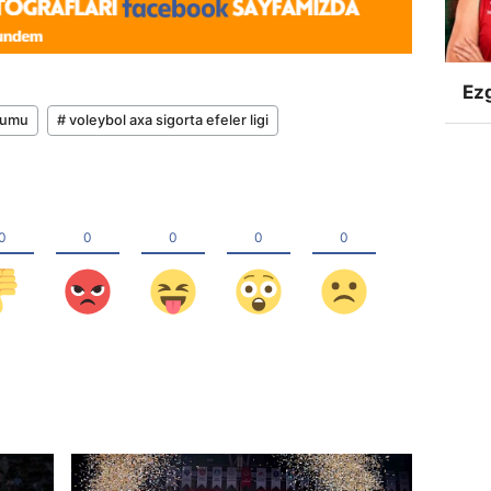
Ezg
urumu
# voleybol axa sigorta efeler ligi