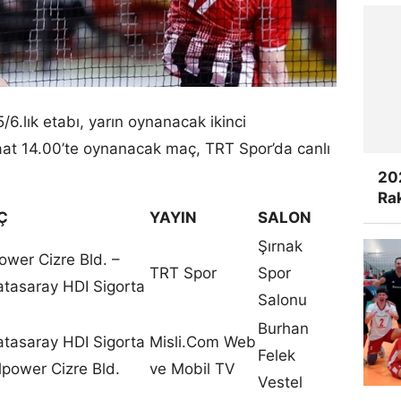
/6.lık etabı, yarın oynanacak ikinci
at 14.00’te oynanacak maç, TRT Spor’da canlı
20
Rak
Ç
YAYIN
SALON
Şırnak
ower Cizre Bld. –
TRT Spor
Spor
atasaray HDI Sigorta
Salonu
Burhan
atasaray HDI Sigorta
Misli.Com Web
Felek
lpower Cizre Bld.
ve Mobil TV
Vestel