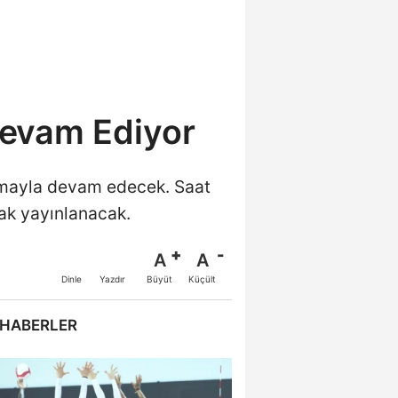
 Devam Ediyor
laşmayla devam edecek. Saat
ak yayınlanacak.
A
A
Büyüt
Küçült
Dinle
Yazdır
 HABERLER