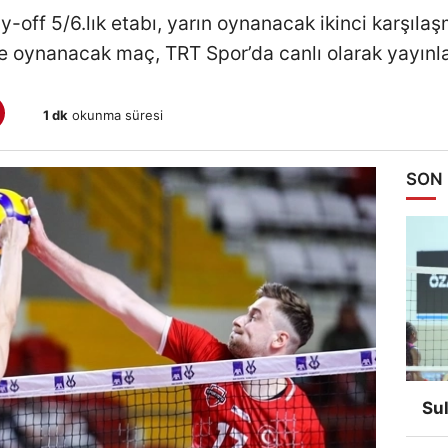
ay-off 5/6.lık etabı, yarın oynanacak ikinci karşı
te oynanacak maç, TRT Spor’da canlı olarak yayınl
1 dk
okunma süresi
SON
Su