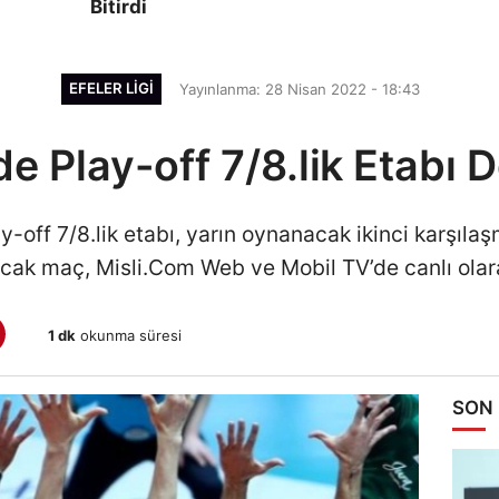
Bitirdi
EFELER LIGI
Yayınlanma: 28 Nisan 2022 - 18:43
nde Play-off 7/8.lik Etabı
ay-off 7/8.lik etabı, yarın oynanacak ikinci karşı
cak maç, Misli.Com Web ve Mobil TV’de canlı olar
1 dk
okunma süresi
SON