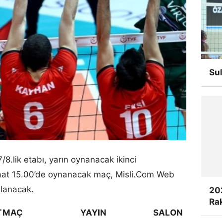
Su
/8.lik etabı, yarın oynanacak ikinci
aat 15.00’de oynanacak maç, Misli.Com Web
nlanacak.
20
Rak
T
MAÇ
YAYIN
SALON