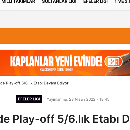
MILLI TAKIMLAR
SULTANLAR LIGI
EFELER LIGI
1. VE 2.
İletişim
Çerez Politikası
'nde Play-off 5/6.lık Etabı Devam Ediyor
EFELER LIGI
Yayınlanma: 28 Nisan 2022 - 18:45
nde Play-off 5/6.lık Etabı