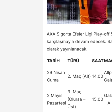
AXA Sigorta Efeler Ligi Play-off 5
karşılaşmayla devam edecek. Sa
olarak yayınlanacak.
TARİH
TÜRÜ
SAAT
MA
29 Nisan
Allp
2. Maç (Alt)
14.00
Cuma
Gal
3. Maç
2 Mayıs
Gal
(Olursa –
15.00
Pazartesi
– Al
Üst)