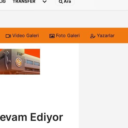
 LIG
TRANSFER
Ara
Video Galeri
Foto Galeri
Yazarlar
 Devam Ediyor