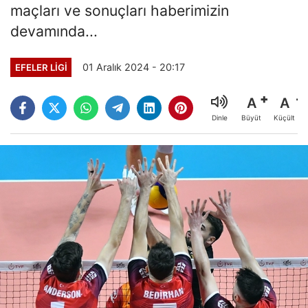
maçları ve sonuçları haberimizin
devamında...
01 Aralık 2024 - 20:17
EFELER LIGI
A
A
Büyüt
Küçült
Dinle