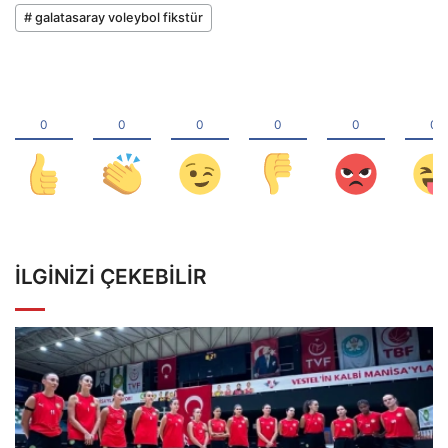
# galatasaray voleybol fikstür
İLGINIZI ÇEKEBILIR