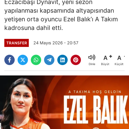
Eczacıbaşı Dynavit, yeni sezon
yapılanması kapsamında altyapısından
yetişen orta oyuncu Ezel Balık’ı A Takım
kadrosuna dahil etti.
24 Mayıs 2026 - 20:57
TRANSFER
A
A
Büyüt
Küçült
Dinle