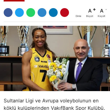
A
A
Büyüt
Küçült
Dinle
Sultanlar Ligi ve Avrupa voleybolunun en
köklü kulüplerinden VakıfBank Spor Kulübü,