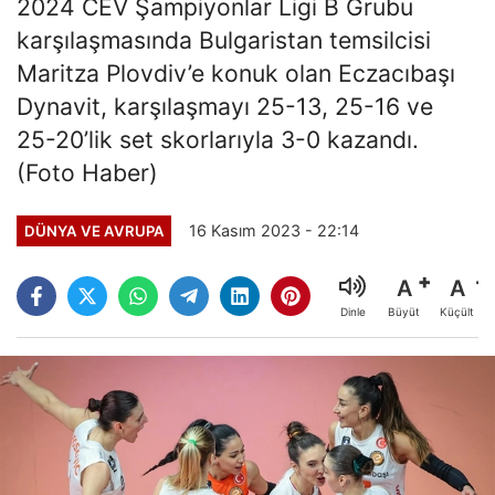
2024 CEV Şampiyonlar Ligi B Grubu
karşılaşmasında Bulgaristan temsilcisi
Maritza Plovdiv’e konuk olan Eczacıbaşı
Dynavit, karşılaşmayı 25-13, 25-16 ve
25-20’lik set skorlarıyla 3-0 kazandı.
(Foto Haber)
16 Kasım 2023 - 22:14
DÜNYA VE AVRUPA
A
A
Büyüt
Küçült
Dinle