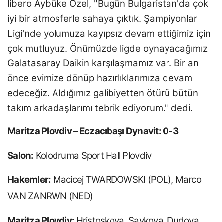
libero Aybüke Özel, "Bugün Bulgaristan'da çok
iyi bir atmosferle sahaya çıktık. Şampiyonlar
Ligi'nde yolumuza kayıpsız devam ettiğimiz için
çok mutluyuz. Önümüzde ligde oynayacağımız
Galatasaray Daikin karşılaşmamız var. Bir an
önce evimize dönüp hazırlıklarımıza devam
edeceğiz. Aldığımız galibiyetten ötürü bütün
takım arkadaşlarımı tebrik ediyorum." dedi.
Maritza Plovdiv – Eczacıbaşı Dynavit: 0-3
Salon:
Kolodruma Sport Hall Plovdiv
Hakemler:
Macicej TWARDOWSKI (POL), Marco
VAN ZANRWN (NED)
Maritza Plovdiv:
Hristoskova, Saykova, Dudova,