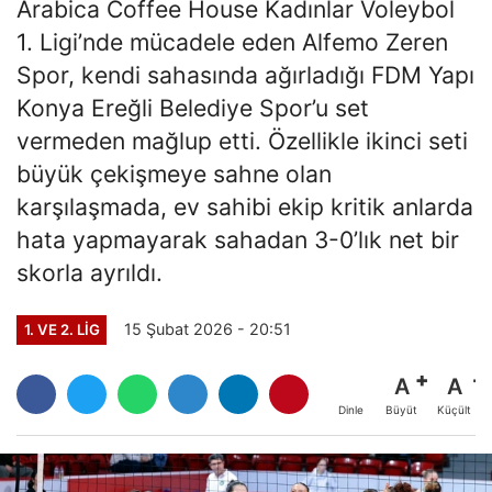
Arabica Coffee House Kadınlar Voleybol
1. Ligi’nde mücadele eden Alfemo Zeren
Spor, kendi sahasında ağırladığı FDM Yapı
Konya Ereğli Belediye Spor’u set
vermeden mağlup etti. Özellikle ikinci seti
büyük çekişmeye sahne olan
karşılaşmada, ev sahibi ekip kritik anlarda
hata yapmayarak sahadan 3-0’lık net bir
skorla ayrıldı.
15 Şubat 2026 - 20:51
1. VE 2. LIG
A
A
Büyüt
Küçült
Dinle