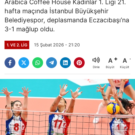
Arabica Coffee House Kadınlar 1. Ligi 21.
hafta maçında İstanbul Büyükşehir
Belediyespor, deplasmanda Eczacıbaşı’na
3-1 mağlup oldu.
15 Şubat 2026 - 21:20
1. VE 2. LIG
A
A
Büyüt
Küçült
Dinle