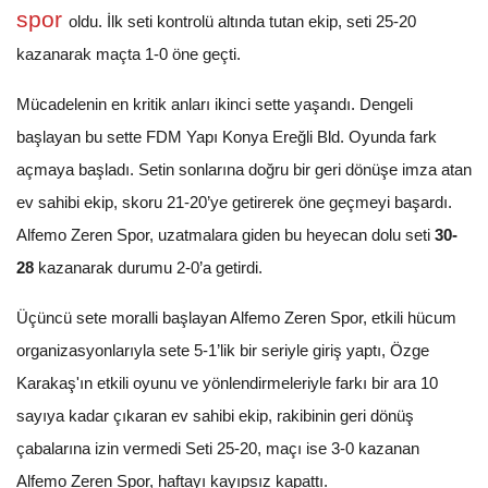
spor
oldu. İlk seti kontrolü altında tutan ekip, seti 25-20
kazanarak maçta 1-0 öne geçti.
Mücadelenin en kritik anları ikinci sette yaşandı. Dengeli
başlayan bu sette FDM Yapı Konya Ereğli Bld. Oyunda fark
açmaya başladı. Setin sonlarına doğru bir geri dönüşe imza atan
ev sahibi ekip, skoru 21-20’ye getirerek öne geçmeyi başardı.
Alfemo Zeren Spor, uzatmalara giden bu heyecan dolu seti
30-
28
kazanarak durumu 2-0’a getirdi.
Üçüncü sete moralli başlayan Alfemo Zeren Spor, etkili hücum
organizasyonlarıyla sete 5-1’lik bir seriyle giriş yaptı, Özge
Karakaş'ın etkili oyunu ve yönlendirmeleriyle farkı bir ara 10
sayıya kadar çıkaran ev sahibi ekip, rakibinin geri dönüş
çabalarına izin vermedi Seti 25-20, maçı ise 3-0 kazanan
Alfemo Zeren Spor, haftayı kayıpsız kapattı.