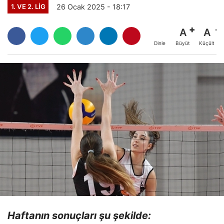
26 Ocak 2025 - 18:17
1. VE 2. LIG
A
A
Büyüt
Küçült
Dinle
Haftanın sonuçları şu şekilde: