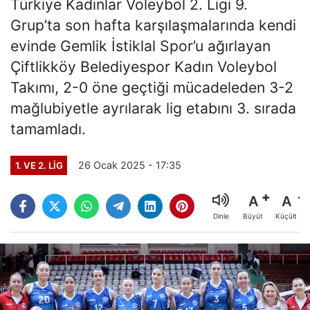
Türkiye Kadınlar Voleybol 2. Ligi 9.
Grup’ta son hafta karşılaşmalarında kendi
evinde Gemlik İstiklal Spor’u ağırlayan
Çiftlikköy Belediyespor Kadın Voleybol
Takımı, 2-0 öne geçtiği mücadeleden 3-2
mağlubiyetle ayrılarak lig etabını 3. sırada
tamamladı.
26 Ocak 2025 - 17:35
1. VE 2. LIG
A
A
Büyüt
Küçült
Dinle