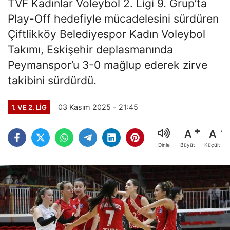
TVF Kadınlar Voleybol 2. Ligi 9. Grup’ta
Play-Off hedefiyle mücadelesini sürdüren
Çiftlikköy Belediyespor Kadın Voleybol
Takımı, Eskişehir deplasmanında
Peymanspor’u 3-0 mağlup ederek zirve
takibini sürdürdü.
03 Kasım 2025 - 21:45
1. VE 2. LIG
A
A
Büyüt
Küçült
Dinle