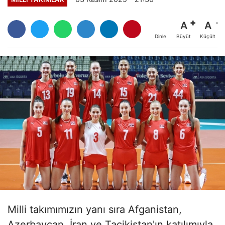
A
A
Büyüt
Küçült
Dinle
Milli takımımızın yanı sıra Afganistan,
Azerbaycan, İran ve Tacikistan'ın katılımıyla