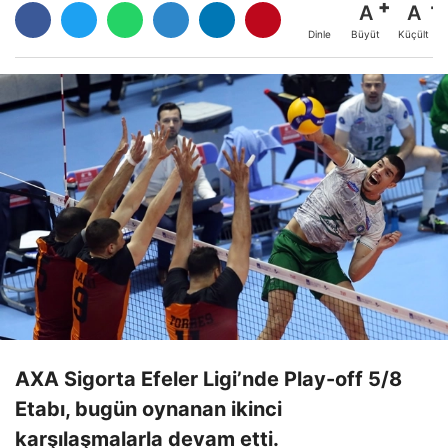
A
A
Büyüt
Küçült
Dinle
AXA Sigorta Efeler Ligi’nde Play-off 5/8
Etabı, bugün oynanan ikinci
karşılaşmalarla devam etti.