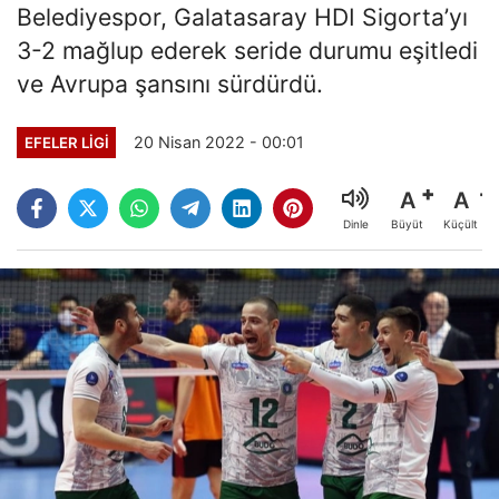
Belediyespor, Galatasaray HDI Sigorta’yı
3-2 mağlup ederek seride durumu eşitledi
ve Avrupa şansını sürdürdü.
20 Nisan 2022 - 00:01
EFELER LIGI
A
A
Büyüt
Küçült
Dinle