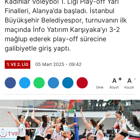
Kadınlar Voleybol 1. Ligi Play-off Yarı
Finalleri, Alanya’da başladı. İstanbul
Büyükşehir Belediyespor, turnuvanın ilk
maçında İnfo Yatırım Karşıyaka’yı 3-2
mağlup ederek play-off sürecine
galibiyetle giriş yaptı.
05 Mart 2025 - 09:42
1. VE 2. LIG
A
A
Büyüt
Küçült
Dinle