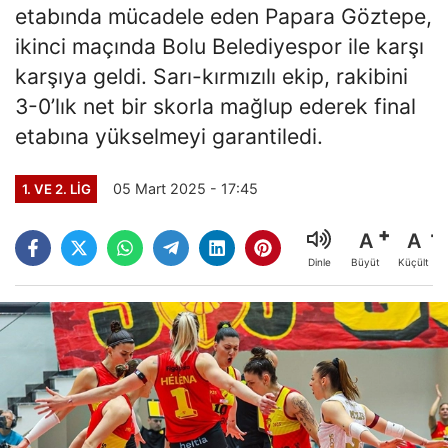
etabında mücadele eden Papara Göztepe,
ikinci maçında Bolu Belediyespor ile karşı
karşıya geldi. Sarı-kırmızılı ekip, rakibini
3-0’lık net bir skorla mağlup ederek final
etabına yükselmeyi garantiledi.
05 Mart 2025 - 17:45
1. VE 2. LIG
A
A
Büyüt
Küçült
Dinle