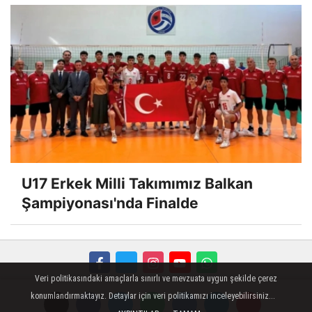
U17 Erkek Milli Takımımız Balkan
Şampiyonası'nda Finalde
Veri politikasındaki amaçlarla sınırlı ve mevzuata uygun şekilde çerez
FORUM
Haber Gönder
Künye
İletişim
konumlandırmaktayız. Detaylar için veri politikamızı inceleyebilirsiniz...