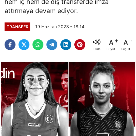
hem iç hem de dış transferde imza
attırmaya devam ediyor.
19 Haziran 2023 - 18:14
TRANSFER
A
A
Büyüt
Küçült
Dinle