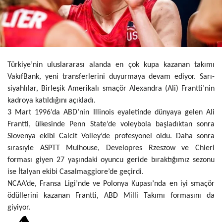
Türkiye’nin uluslararası alanda en çok kupa kazanan takımı
VakıfBank, yeni transferlerini duyurmaya devam ediyor. Sarı-
siyahlılar, Birleşik Amerikalı smaçör
Alexandra (Ali) Frantti’nin
kadroya katıldığını açıkladı.
3 Mart 1996’da ABD’nin Illinois eyaletinde dünyaya gelen Ali
Frantti, ülkesinde Penn State’de voleybola başladıktan sonra
Slovenya ekibi Calcit Volley’de profesyonel oldu. Daha sonra
sırasıyle ASPTT Mulhouse, Developres Rzeszow ve Chieri
forması giyen 27 yaşındaki oyuncu geride bıraktığımız sezonu
ise İtalyan ekibi Casalmaggiore’de geçirdi.
NCAA’de, Fransa Ligi’nde ve Polonya Kupası’nda en iyi smaçör
ödüllerini kazanan Frantti, ABD Milli Takımı formasını da
giyiyor.