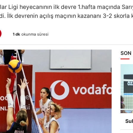
r Ligi heyecanının ilk devre 1.hafta maçında Sarı
ldi. İlk devrenin açılış maçının kazananı 3-2 skorla
1 dk
okunma süresi
SON
Su