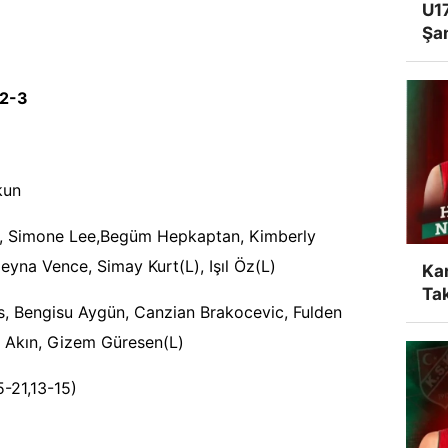
U17
Şa
 2-3
kun
l, Simone Lee,Begüm Hepkaptan, Kimberly
yna Vence, Simay Kurt(L), Işıl Öz(L)
Ka
Tak
s, Bengisu Aygün, Canzian Brakocevic, Fulden
a Akın, Gizem Güresen(L)
5-21,13-15)
)