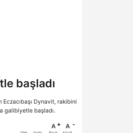
tle başladı
n Eczacıbaşı Dynavit, rakibini
 galibiyetle başladı.
A
A
Büyüt
Küçült
Dinle
Yazdır