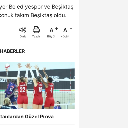
yer Belediyespor ve Beşiktaş
 konuk takım Beşiktaş oldu.
A
A
Büyüt
Küçült
Dinle
Yazdır
 HABERLER
ltanlardan Güzel Prova