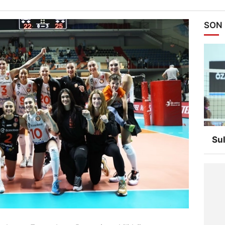
SON
Su