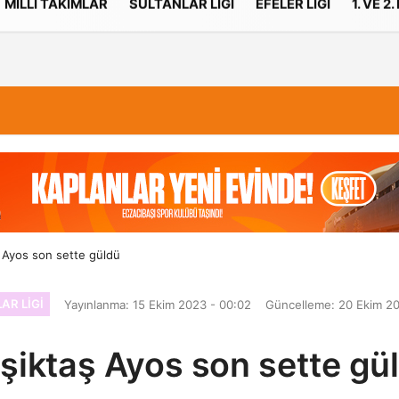
MILLI TAKIMLAR
SULTANLAR LIGI
EFELER LIGI
1. VE 2.
İletişim
Çerez Politikası
 Ayos son sette güldü
AR LIGI
Yayınlanma: 15 Ekim 2023 - 00:02
Güncelleme: 20 Ekim 20
şiktaş Ayos son sette gü