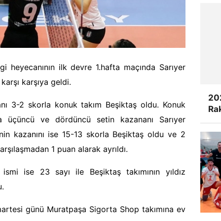
gi heyecanını
n ilk devre 1.hafta
maçında Sarıyer
 kar
şı
kar
şı
ya geldi.
20
anı
3-2 skorla konuk takım Beşiktaş oldu. Konuk
Rak
nra üçüncü ve dördüncü setin kazananı Sarıyer
nin kazanını ise 15-13 skorla Beşiktaş oldu ve 2
karşılaşmadan 1 puan alarak ayrıldı.
smi ise 23 sayı ile Beşiktaş takımının yıldız
.
martesi günü Muratpaşa Sigorta Shop takımına ev