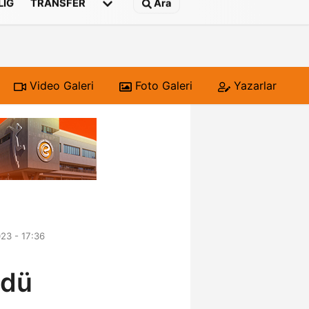
 LIG
TRANSFER
Ara
Video Galeri
Foto Galeri
Yazarlar
23 - 17:36
ldü