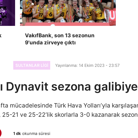
k
VakıfBank, son 13 sezonun
9'unda zirveye çıktı
SULTANLAR LIGI
Yayınlanma: 14 Ekim 2023 - 23:57
 Dynavit sezona galibiye
afta mücadelesinde Türk Hava Yolları’yla karşılaşa
5-21 ve 25-22’lik skorlarla 3-0 kazanarak sezona
1 dk
okunma süresi