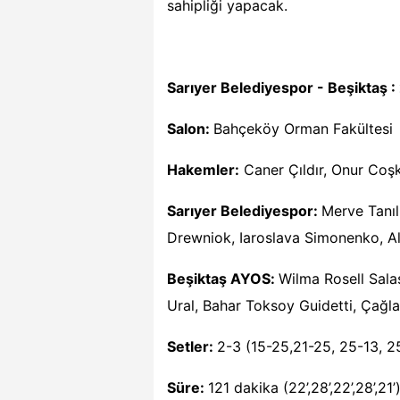
sahipliği yapacak.
Sarıyer Belediyespor - Beşiktaş
:
Salon:
Bahçek
ö
y Orman Fakültesi
Hakemler:
Caner
Çıldır, Onur Coş
Sar
ı
yer Belediyespor:
Merve Tanı
Drewniok, Iaroslava Simonenko, Ale
Beşiktaş AYOS
:
Wilma Rosell Sala
Ural, Bahar Toksoy Guidetti, Çağl
Setler:
2-3 (15-25,21-25, 25-13, 2
Sü
re:
121 dakika (22’,28’,22’,28’,21’