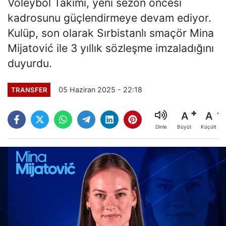
Voleybol Takımı, yeni sezon öncesi
kadrosunu güçlendirmeye devam ediyor.
Kulüp, son olarak Sırbistanlı smaçör Mina
Mijatović ile 3 yıllık sözleşme imzaladığını
duyurdu.
05 Haziran 2025 - 22:18
TRANSFER
A
A
Büyüt
Küçült
Dinle