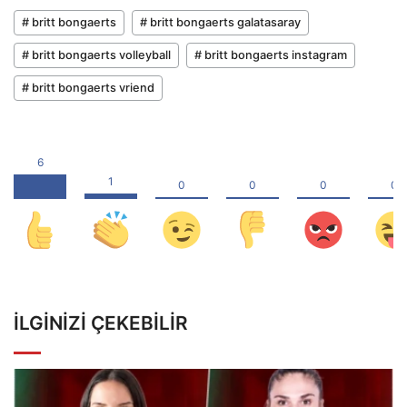
# britt bongaerts
# britt bongaerts galatasaray
# britt bongaerts volleyball
# britt bongaerts instagram
# britt bongaerts vriend
İLGINIZI ÇEKEBILIR