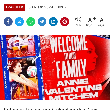
30 Nisan 2024 - 00:07
TRANSFER
A
A
Büyüt
Küçült
Dinle
Sultanlar Ligi’nin yeni takımlarından Aras