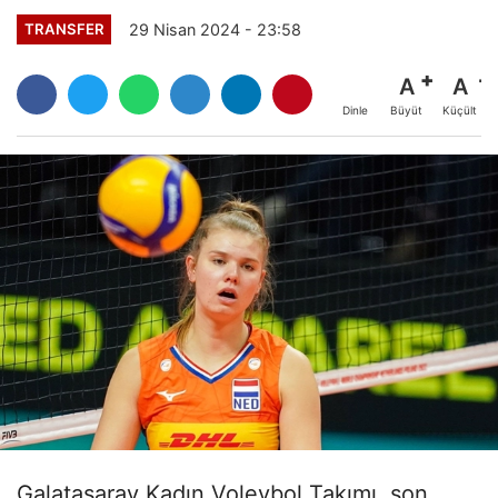
29 Nisan 2024 - 23:58
TRANSFER
A
A
Büyüt
Küçült
Dinle
Galatasaray Kadın Voleybol Takımı, son