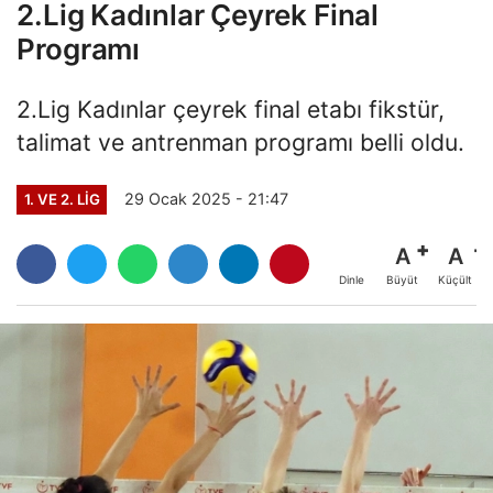
2.Lig Kadınlar Çeyrek Final
Programı
2.Lig Kadınlar çeyrek final etabı fikstür,
talimat ve antrenman programı belli oldu.
29 Ocak 2025 - 21:47
1. VE 2. LIG
A
A
Büyüt
Küçült
Dinle