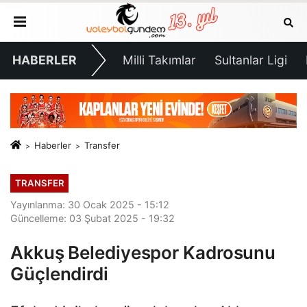
HABERLER
Milli Takımlar
Sultanlar Ligi
Haberler
Transfer
TRANSFER
Yayınlanma: 30 Ocak 2025 - 15:12
Güncelleme: 03 Şubat 2025 - 19:32
Akkuş Belediyespor Kadrosunu
Güçlendirdi