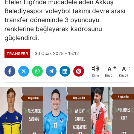
Efeler Ligi’nde mücadele eden Akkuş
Belediyespor voleybol takımı devre arası
transfer döneminde 3 oyuncuyu
renklerine bağlayarak kadrosunu
güçlendirdi.
30 Ocak 2025 - 15:12
TRANSFER
A
A
Büyüt
Küçült
Dinle