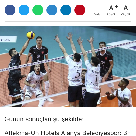
A
A
Büyüt
Küçült
Dinle
Günün sonuçları şu şekilde:
Altekma-On Hotels Alanya Belediyespor: 3-