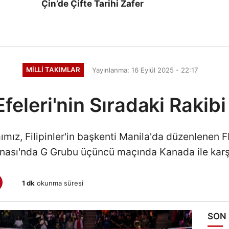
Çin’de Çifte Tarihi Zafer
MILLI TAKIMLAR
Yayınlanma: 16 Eylül 2025 - 22:17
Efeleri'nin Sıradaki Raki
mımız, Filipinler'in başkenti Manila'da düzenlenen 
ası'nda G Grubu üçüncü maçında Kanada ile karş
1 dk
okunma süresi
SON