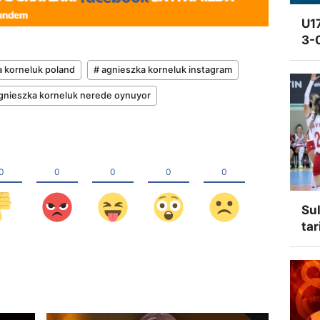
U17
3-
a korneluk poland
# agnieszka korneluk instagram
gnieszka korneluk nerede oynuyor
Sul
tar