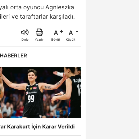
yalı orta oyuncu Agnieszka
ri ve taraftarlar karşıladı.
A
A
Büyüt
Küçült
Dinle
Yazdır
 HABERLER
ar Karakurt İçin Karar Verildi