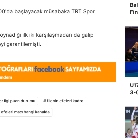
Ba
:00'da başlayacak müsabaka TRT Spor
Fi
oynadığı ilk iki karşılaşmadan da galip
i garantilemişti.
U17
3-
tler ligi puan durumu
# filenin efeleri kadro
n efeleri maçı hangi kanalda