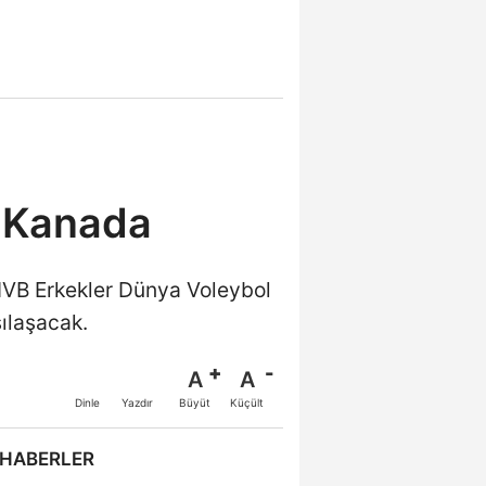
bi Kanada
FIVB Erkekler Dünya Voleybol
ılaşacak.
A
A
Büyüt
Küçült
Dinle
Yazdır
 HABERLER