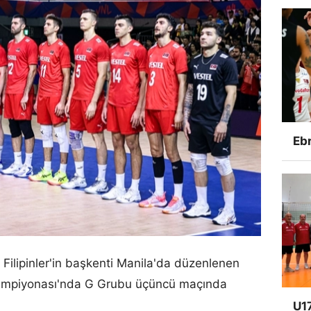
Ebr
 Filipinler'in başkenti Manila'da düzenlenen
Şampiyonası'nda G Grubu üçüncü maçında
U17