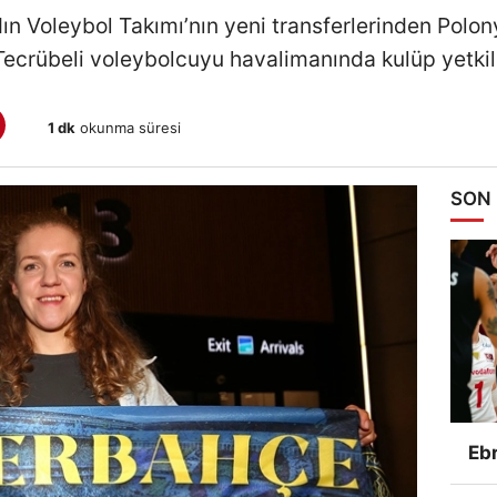
 Voleybol Takımı’nın yeni transferlerinden Polon
 Tecrübeli voleybolcuyu havalimanında kulüp yetkilile
1 dk
okunma süresi
SON
Ebr