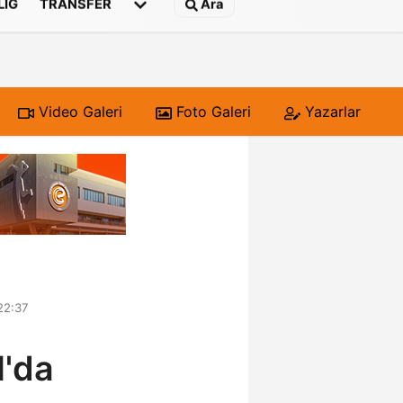
 LIG
TRANSFER
Ara
Video Galeri
Foto Galeri
Yazarlar
22:37
l'da