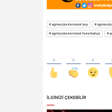
# agnieszka korneluk boy
# agnieszk
# agnieszka korneluk fenerbahçe
# a
İLGINIZI ÇEKEBILIR