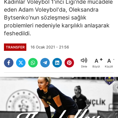
Kadınlar Voleybol 1'inci Ligi'nde mücadele
eden Adam Voleybol'da, Oleksandra
Bytsenko’nun sözleşmesi sağlık
problemleri nedeniyle karşılıklı anlaşarak
feshedildi.
16 Ocak 2021 - 21:56
TRANSFER
A
A
Büyüt
Küçült
Dinle