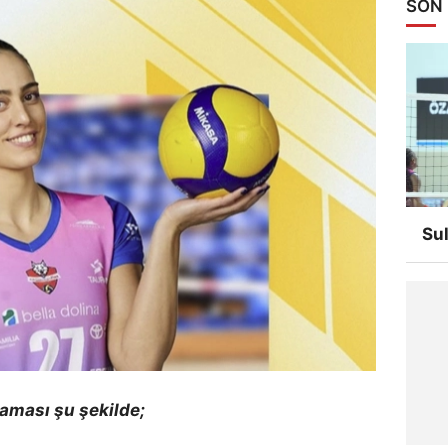
SON
Su
laması şu şekilde;