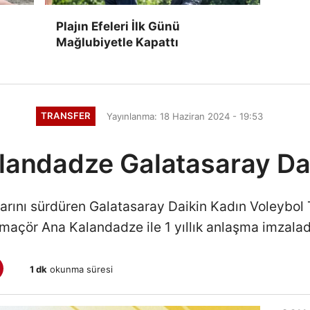
Plajın Efeleri İlk Günü
Mağlubiyetle Kapattı
TRANSFER
Yayınlanma: 18 Haziran 2024 - 19:53
landadze Galatasaray Dai
larını sürdüren Galatasaray Daikin Kadın Voleybo
maçör Ana Kalandadze ile 1 yıllık anlaşma imzalad
1 dk
okunma süresi