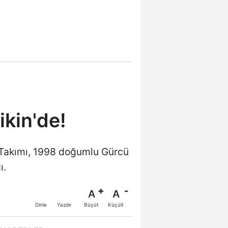
kin'de!
l Takımı, 1998 doğumlu Gürcü
ı.
A
A
Büyüt
Küçült
Dinle
Yazdır