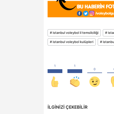
# istanbul voleybol il temsilciliği
# ista
# istanbul voleybol kulüpleri
# istanbu
İLGINIZI ÇEKEBILIR