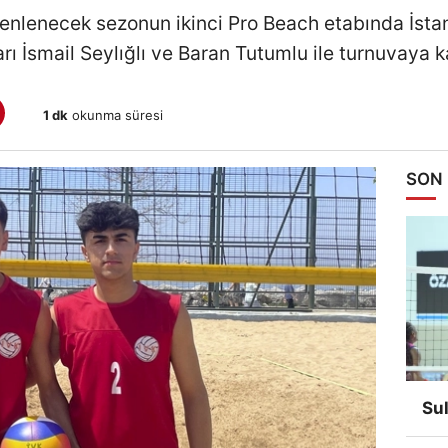
zenlenecek sezonun ikinci Pro Beach etabında İst
rı İsmail Seylığlı ve Baran Tutumlu ile turnuvaya k
1 dk
okunma süresi
SON
Su