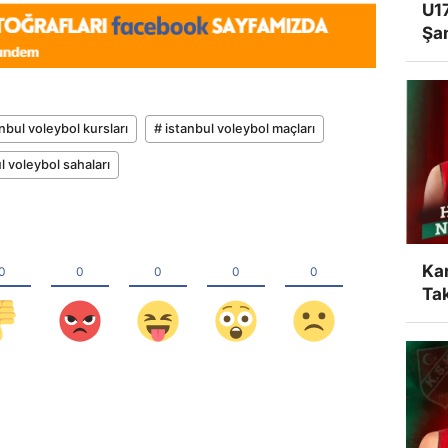
U17
Şa
nbul voleybol kursları
# istanbul voleybol maçları
l voleybol sahaları
Ka
Tak