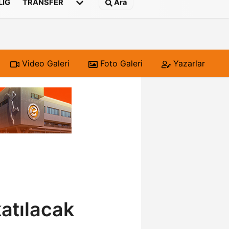
 LIG
TRANSFER
Ara
Video Galeri
Foto Galeri
Yazarlar
katılacak