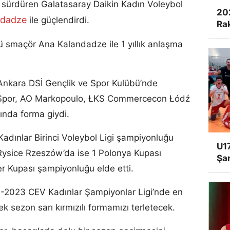
ı sürdüren Galatasaray Daikin Kadın Voleybol
20
ndadze
ile güçlendirdi.
Rak
smaçör Ana Kalandadze ile 1 yıllık anlaşma
 Ankara DSİ Gençlik ve Spor Kulübü’nde
T Spor, AO Markopoulo, ŁKS Commercecon Łódź
ında forma giydi.
adınlar Birinci Voleybol Ligi şampiyonluğu
U17
ysice Rzeszów’da ise 1 Polonya Kupası
Şa
 Kupası şampiyonluğu elde etti.
-2023 CEV Kadınlar Şampiyonlar Ligi’nde en
k sezon sarı kırmızılı formamızı terletecek.