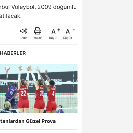
anbul Voleybol, 2009 doğumlu
atılacak.
A
A
Büyüt
Küçült
Dinle
Yazdır
 HABERLER
ltanlardan Güzel Prova