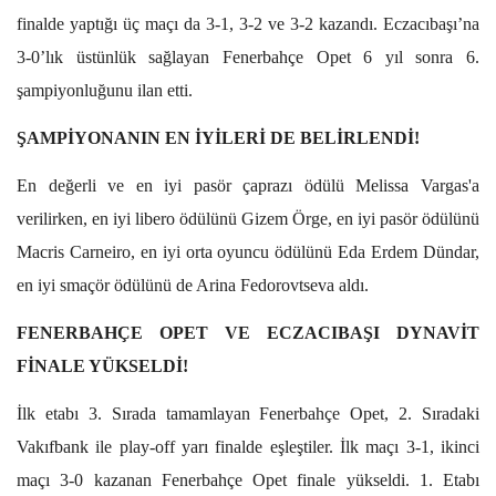
finalde yaptığı üç maçı da 3-1, 3-2 ve 3-2 kazandı. Eczacıbaşı’na
3-0’lık üstünlük sağlayan Fenerbahçe Opet 6 yıl sonra 6.
şampiyonluğunu ilan etti.
ŞAMPİYONANIN EN İYİLERİ DE BELİRLENDİ!
En değerli ve en iyi pasör çaprazı ödülü Melissa Vargas'a
verilirken, en iyi libero ödülünü Gizem Örge, en iyi pasör ödülünü
Macris Carneiro, en iyi orta oyuncu ödülünü Eda Erdem Dündar,
en iyi smaçör ödülünü de Arina Fedorovtseva aldı.
FENERBAHÇE OPET VE ECZACIBAŞI DYNAVİT
FİNALE YÜKSELDİ!
İlk etabı 3. Sırada tamamlayan Fenerbahçe Opet, 2. Sıradaki
Vakıfbank ile play-off yarı finalde eşleştiler. İlk maçı 3-1, ikinci
maçı 3-0 kazanan Fenerbahçe Opet finale yükseldi. 1. Etabı