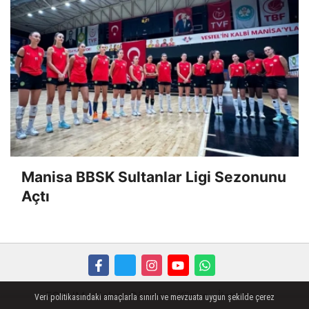
Manisa BBSK Sultanlar Ligi Sezonunu
Açtı
FORUM
Haber Gönder
Künye
İletişim
Veri politikasındaki amaçlarla sınırlı ve mevzuata uygun şekilde çerez