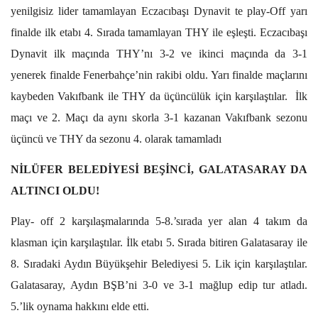
yenilgisiz lider tamamlayan Eczacıbaşı Dynavit te play-Off yarı
finalde ilk etabı 4. Sırada tamamlayan THY ile eşleşti. Eczacıbaşı
Dynavit ilk maçında THY’nı 3-2 ve ikinci maçında da 3-1
yenerek finalde Fenerbahçe’nin rakibi oldu. Yarı finalde maçlarını
kaybeden Vakıfbank ile THY da üçüncülük için karşılaştılar. İlk
maçı ve 2. Maçı da aynı skorla 3-1 kazanan Vakıfbank sezonu
üçüncü ve THY da sezonu 4. olarak tamamladı
NİLÜFER BELEDİYESİ BEŞİNCİ, GALATASARAY DA
ALTINCI OLDU!
Play- off 2 karşılaşmalarında 5-8.’sırada yer alan 4 takım da
klasman için karşılaştılar. İlk etabı 5. Sırada bitiren Galatasaray ile
8. Sıradaki Aydın Büyükşehir Belediyesi 5. Lik için karşılaştılar.
Galatasaray, Aydın BŞB’ni 3-0 ve 3-1 mağlup edip tur atladı.
5.’lik oynama hakkını elde etti.