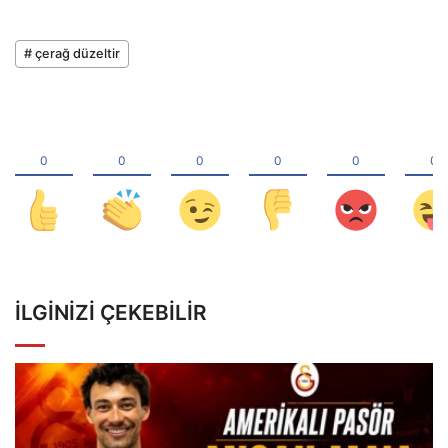
# çerağ düzeltir
İLGINIZI ÇEKEBILIR