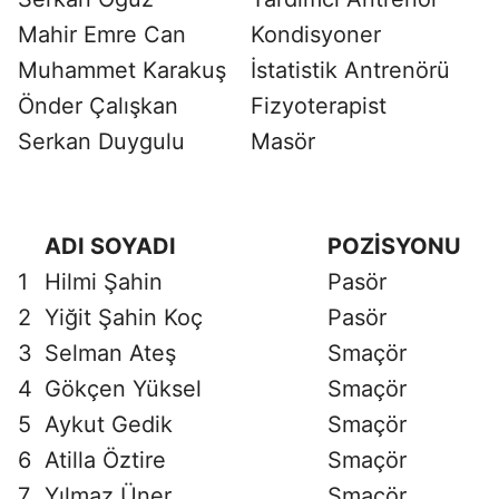
Mahir Emre Can
Kondisyoner
Muhammet Karakuş
İstatistik Antrenörü
Önder Çalışkan
Fizyoterapist
Serkan Duygulu
Masör
ADI SOYADI
POZİSYONU
1
Hilmi Şahin
Pasör
2
Yiğit Şahin Koç
Pasör
3
Selman Ateş
Smaçör
4
Gökçen Yüksel
Smaçör
5
Aykut Gedik
Smaçör
6
Atilla Öztire
Smaçör
7
Yılmaz Üner
Smaçör