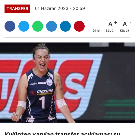
01 Haziran 2023 - 20:59
TRANSFER
A
A
Büyüt
Küçült
Dinle
Kulüpten yapılan transfer açıklaması şu