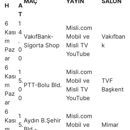
MAÇ
YAYIN
SALON
H
A
T
6
1
Misli.com
Kası
4
VakıfBank-
Mobil ve
Vakıfban
m
.
Sigorta Shop
Misli TV
k
Paz
0
YouTube
ar
0
6
1
Misli.com
Kası
5.
Mobil ve
TVF
m
PTT-Bolu Bld.
0
Misli TV
Başkent
Paz
0
YouTube
ar
6
1
Misli.com
Kası
Aydın B.Şehir
5.
Mobil ve
Mimar
m
Bld.-