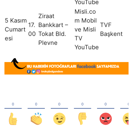
YouTube
Misli.co
Ziraat
5 Kasım
m Mobil
17.
Bankkart –
TVF
Cumart
ve Misli
00
Tokat Bld.
Başkent
esi
TV
Plevne
YouTube