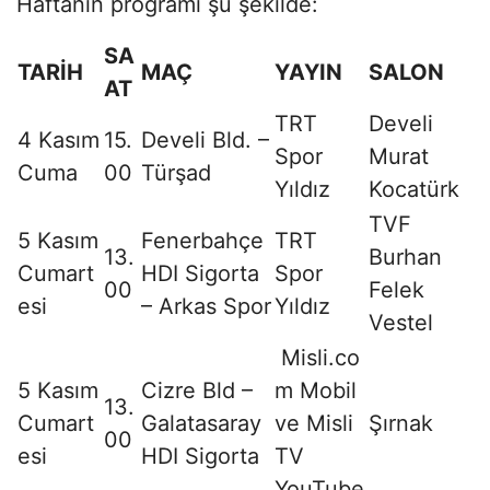
Haftanın programı şu şekilde:
SA
TARİH
MAÇ
YAYIN
SALON
AT
TRT
Develi
4 Kasım
15.
Develi Bld. –
Spor
Murat
Cuma
00
Türşad
Yıldız
Kocatürk
TVF
5 Kasım
Fenerbahçe
TRT
13.
Burhan
Cumart
HDI Sigorta
Spor
00
Felek
esi
– Arkas Spor
Yıldız
Vestel
Misli.co
5 Kasım
Cizre Bld –
m Mobil
13.
Cumart
Galatasaray
ve Misli
Şırnak
00
esi
HDI Sigorta
TV
YouTube