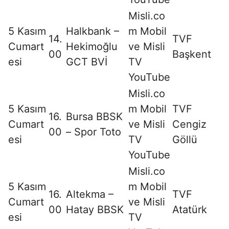
Misli.co
5 Kasım
Halkbank –
m Mobil
14.
TVF
Cumart
Hekimoğlu
ve Misli
00
Başkent
esi
GCT BVİ
TV
YouTube
Misli.co
5 Kasım
m Mobil
TVF
16.
Bursa BBSK
Cumart
ve Misli
Cengiz
00
– Spor Toto
esi
TV
Göllü
YouTube
Misli.co
5 Kasım
m Mobil
16.
Altekma –
TVF
Cumart
ve Misli
00
Hatay BBSK
Atatürk
esi
TV