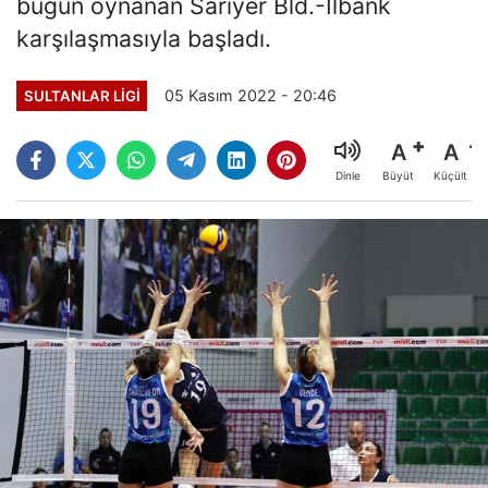
bugün oynanan Sarıyer Bld.-İlbank
karşılaşmasıyla başladı.
05 Kasım 2022 - 20:46
SULTANLAR LIGI
A
A
Büyüt
Küçült
Dinle