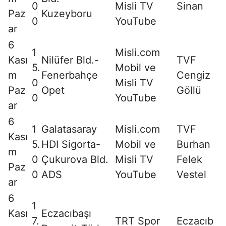
0
Misli TV
Sinan
Paz
Kuzeyboru
0
YouTube
ar
6
1
Misli.com
Kası
Nilüfer Bld.-
TVF
5.
Mobil ve
m
Fenerbahçe
Cengiz
0
Misli TV
Paz
Opet
Göllü
0
YouTube
ar
6
1
Galatasaray
Misli.com
TVF
Kası
5.
HDI Sigorta-
Mobil ve
Burhan
m
0
Çukurova Bld.
Misli TV
Felek
Paz
0
ADS
YouTube
Vestel
ar
6
1
Kası
Eczacıbaşı
7.
TRT Spor
Eczacıb