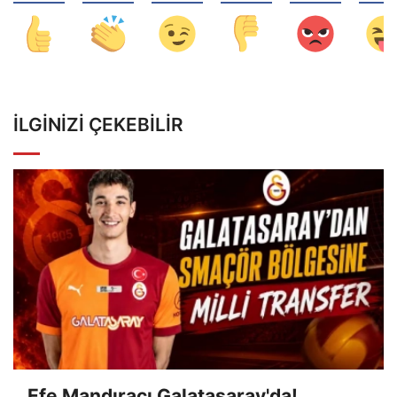
İLGINIZI ÇEKEBILIR
Efe Mandıracı Galatasaray'da!