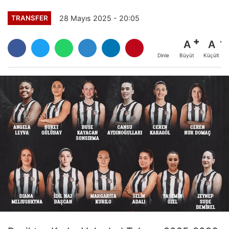
28 Mayıs 2025 - 20:05
TRANSFER
A
A
Büyüt
Küçült
Dinle