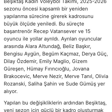
Beşiktaş Kadın Voleybol Takımı, 2025-2026
sezonu öncesi kapsamlı bir yeniden
yapılanma sürecine girerek kadrosunu
büyük ölçüde yeniledi. Bu süreçte
başantrenör Recep Vatansever ve 15
oyuncu ile yollar ayrıldı. Ayrılan oyuncular
arasında Alara Altundağ, Beliz Başkır,
Bengisu Aygün, Begüm Kaçmaz, Derya Güç,
Dilay Özdemir, Emily Maglio, Gizem
Güreşen, Hümay Fırıncıoğlu, Jovana
Brakocevic, Merve Nezir, Merve Tanıl, Olivia
Rozanski, Saliha Şahin ve Sude Gümüş yer
alıyor.
Yapılan bu değişikliklerin ardından Beşiktaş,
yeni sezon için güçlü bir kadro oluşturmak