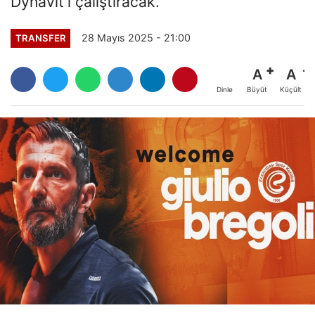
Dynavit’i çalıştıracak.
28 Mayıs 2025 - 21:00
TRANSFER
A
A
Büyüt
Küçült
Dinle