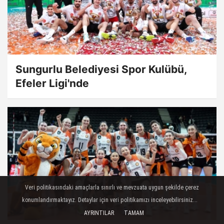
Sungurlu Belediyesi Spor Kulübü,
Efeler Ligi'nde
Veri politikasındaki amaçlarla sınırlı ve mevzuata uygun şekilde çerez
konumlandırmaktayız. Detaylar için veri politikamızı inceleyebilirsiniz...
AYRINTILAR
TAMAM