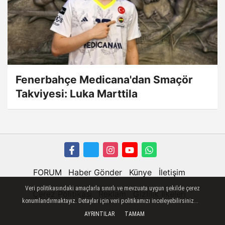
Fenerbahçe Medicana'dan Smaçör
Takviyesi: Luka Marttila
FORUM
Haber Gönder
Künye
İletişim
Veri politikasındaki amaçlarla sınırlı ve mevzuata uygun şekilde çerez
Çerez Politikası
Reklam
Gizlilik İlkeleri
konumlandırmaktayız. Detaylar için veri politikamızı inceleyebilirsiniz...
AYRINTILAR
TAMAM