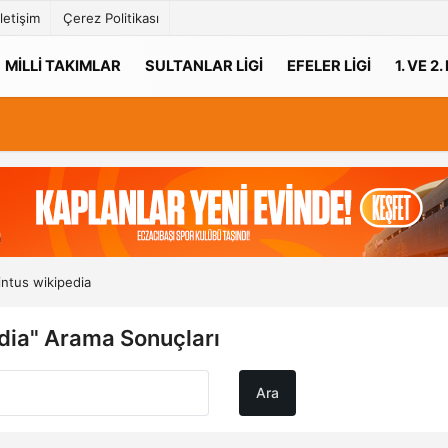
İletişim
Çerez Politikası
MILLI TAKIMLAR
SULTANLAR LIGI
EFELER LIGI
1. VE 2.
intus wikipedia
edia" Arama Sonuçları