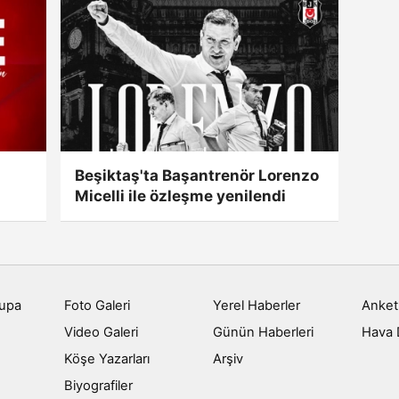
s
Beşiktaş'ta Başantrenör Lorenzo
Micelli ile özleşme yenilendi
rupa
Foto Galeri
Yerel Haberler
Anket
Video Galeri
Günün Haberleri
Hava
u
Köşe Yazarları
Arşiv
Biyografiler