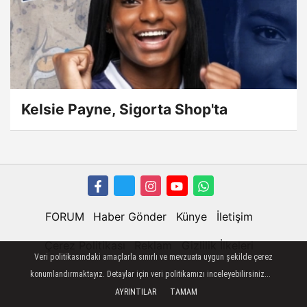
Kelsie Payne, Sigorta Shop'ta
FORUM
Haber Gönder
Künye
İletişim
Çerez Politikası
Reklam
Gizlilik İlkeleri
Veri politikasındaki amaçlarla sınırlı ve mevzuata uygun şekilde çerez
konumlandırmaktayız. Detaylar için veri politikamızı inceleyebilirsiniz...
AYRINTILAR
TAMAM