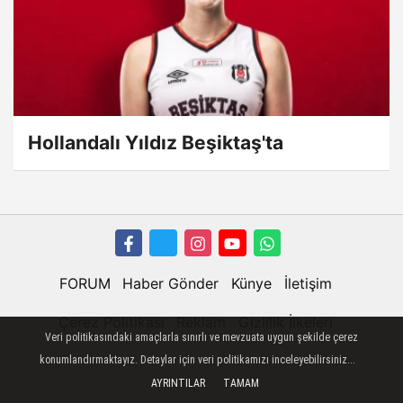
Hollandalı Yıldız Beşiktaş'ta
FORUM
Haber Gönder
Künye
İletişim
Çerez Politikası
Reklam
Gizlilik İlkeleri
Veri politikasındaki amaçlarla sınırlı ve mevzuata uygun şekilde çerez
konumlandırmaktayız. Detaylar için veri politikamızı inceleyebilirsiniz...
AYRINTILAR
TAMAM