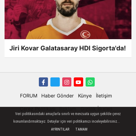
Jiri Kovar Galatasaray HDI Sigorta'da!
FORUM
Haber Gönder
Künye
İletişim
Çerez Politikası
Reklam
Gizlilik İlkeleri
Veri politikasındaki amaçlarla sınırlı ve mevzuata uygun şekilde çerez
konumlandırmaktayız. Detaylar için veri politikamızı inceleyebilirsiniz...
AYRINTILAR
TAMAM