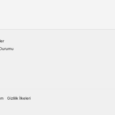
ler
 Durumu
am
Gizlilik İlkeleri