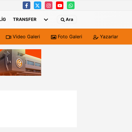
 LIG
TRANSFER
Ara
Video Galeri
Foto Galeri
Yazarlar