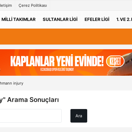
İletişim
Çerez Politikası
MILLI TAKIMLAR
SULTANLAR LIGI
EFELER LIGI
1. VE 2.
hmann injury
y" Arama Sonuçları