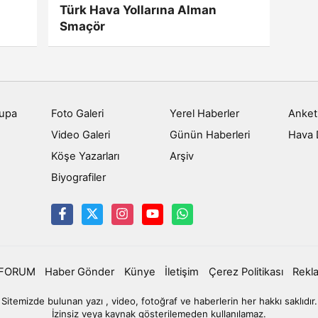
Türk Hava Yollarına Alman
Smaçör
rupa
Foto Galeri
Yerel Haberler
Anket
Video Galeri
Günün Haberleri
Hava
u
Köşe Yazarları
Arşiv
Biyografiler
FORUM
Haber Gönder
Künye
İletişim
Çerez Politikası
Rekl
Sitemizde bulunan yazı , video, fotoğraf ve haberlerin her hakkı saklıdır.
İzinsiz veya kaynak gösterilemeden kullanılamaz.