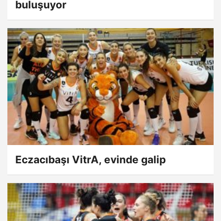
buluşuyor
Eczacıbaşı VitrA, evinde galip